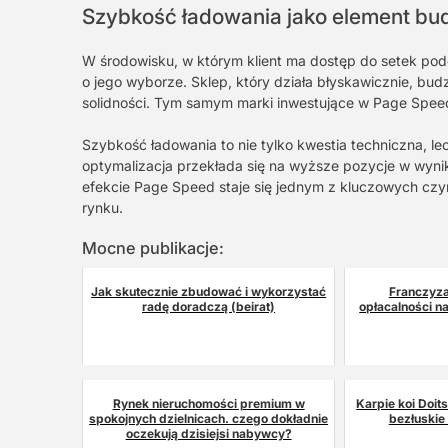
Szybkość ładowania jako element b
W środowisku, w którym klient ma dostęp do setek pod
o jego wyborze. Sklep, który działa błyskawicznie, bud
solidności. Tym samym marki inwestujące w Page Speed 
Szybkość ładowania to nie tylko kwestia techniczna, le
optymalizacja przekłada się na wyższe pozycje w wyni
efekcie Page Speed staje się jednym z kluczowych cz
rynku.
Mocne publikacje:
Jak skutecznie zbudować i wykorzystać
Franczyza
radę doradczą (beirat)
opłacalności na
Rynek nieruchomości premium w
Karpie koi Doit
spokojnych dzielnicach. czego dokładnie
bezłuskie
oczekują dzisiejsi nabywcy?