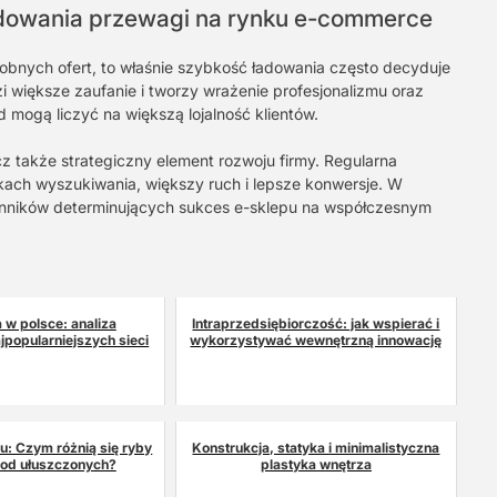
udowania przewagi na rynku e-commerce
obnych ofert, to właśnie szybkość ładowania często decyduje
zi większe zaufanie i tworzy wrażenie profesjonalizmu oraz
mogą liczyć na większą lojalność klientów.
cz także strategiczny element rozwoju firmy. Regularna
kach wyszukiwania, większy ruch i lepsze konwersje. W
ynników determinujących sukces e-sklepu na współczesnym
 w polsce: analiza
Intraprzedsiębiorczość: jak wspierać i
jpopularniejszych sieci
wykorzystywać wewnętrzną innowację
su: Czym różnią się ryby
Konstrukcja, statyka i minimalistyczna
 od ułuszczonych?
plastyka wnętrza