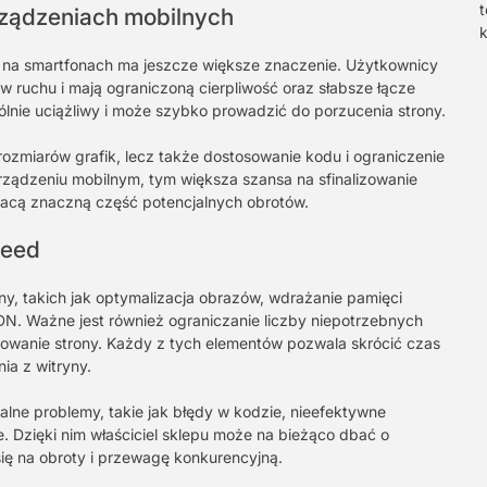
t
rządzeniach mobilnych
k
 na smartfonach ma jeszcze większe znaczenie. Użytkownicy
w ruchu i mają ograniczoną cierpliwość oraz słabsze łącze
ólnie uciążliwy i może szybko prowadzić do porzucenia strony.
rozmiarów grafik, lecz także dostosowanie kodu i ograniczenie
rządzeniu mobilnym, tym większa szansa na sfinalizowanie
tracą znaczną część potencjalnych obrotów.
peed
yny, takich jak optymalizacja obrazów, wdrażanie pamięci
DN. Ważne jest również ograniczanie liczby niepotrzebnych
owanie strony. Każdy z tych elementów pozwala skrócić czas
ia z witryny.
lne problemy, takie jak błędy w kodzie, nieefektywne
. Dzięki nim właściciel sklepu może na bieżąco dbać o
ię na obroty i przewagę konkurencyjną.