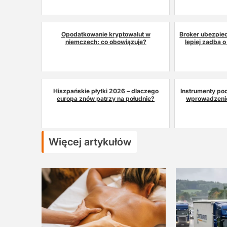
Opodatkowanie kryptowalut w
Broker ubezpiec
niemczech: co obowiązuje?
lepiej zadba o
Hiszpańskie płytki 2026 – dlaczego
Instrumenty po
europa znów patrzy na południe?
wprowadzenie
Więcej artykułów