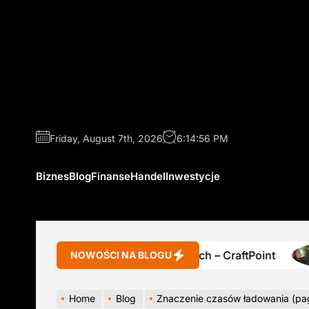
Skip
to
the
content
Friday, August 7th, 2026
6:14:57 PM
Biznes
Blog
Finanse
Handel
Inwestycje
Zestawy skór naturalnych – CraftPoint
NOWOŚCI NA BLOGU
Home
Blog
Znaczenie czasów ładowania (page speed) dla obrotów