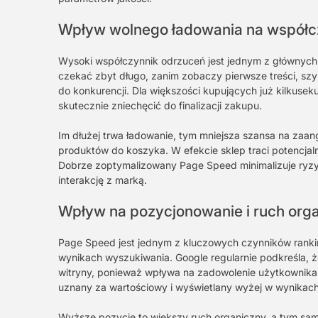
Wpływ wolnego ładowania na współc
Wysoki współczynnik odrzuceń jest jednym z głównych 
czekać zbyt długo, zanim zobaczy pierwsze treści, sz
do konkurencji. Dla większości kupujących już kilkuse
skutecznie zniechęcić do finalizacji zakupu.
Im dłużej trwa ładowanie, tym mniejsza szansa na zaa
produktów do koszyka. W efekcie sklep traci potencjaln
Dobrze zoptymalizowany Page Speed minimalizuje ryzy
interakcję z marką.
Wpływ na pozycjonowanie i ruch org
Page Speed jest jednym z kluczowych czynników ranki
wynikach wyszukiwania. Google regularnie podkreśla, 
witryny, ponieważ wpływa na zadowolenie użytkownika. 
uznany za wartościowy i wyświetlany wyżej w wynikac
Wyższe pozycje to większy ruch organiczny, a tym samy