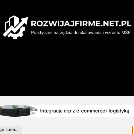
Integracja erp z e-commerce i logistyką — jak unikn
 w e-sklepie