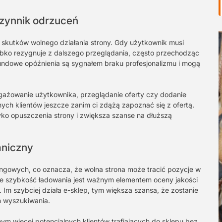
zynnik odrzuceń
skutków wolnego działania strony. Gdy użytkownik musi
ybko rezygnuje z dalszego przeglądania, często przechodząc
kundowe opóźnienia są sygnałem braku profesjonalizmu i mogą
ngażowanie użytkownika, przeglądanie oferty czy dodanie
ych klientów jeszcze zanim ci zdążą zapoznać się z ofertą.
ko opuszczenia strony i zwiększa szanse na dłuższą
aniczny
ngowych, co oznacza, że wolna strona może tracić pozycje w
że szybkość ładowania jest ważnym elementem oceny jakości
Im szybciej działa e-sklep, tym większa szansa, że zostanie
h wyszukiwania.
m więcej potencjalnych klientów trafiających do sklepu bez