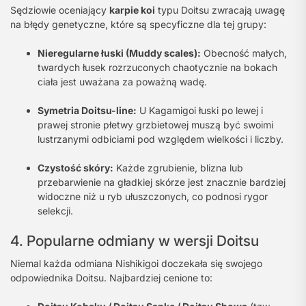
Sędziowie oceniający
karpie koi
typu Doitsu zwracają uwagę
na błędy genetyczne, które są specyficzne dla tej grupy:
Nieregularne łuski (Muddy scales):
Obecność małych,
twardych łusek rozrzuconych chaotycznie na bokach
ciała jest uważana za poważną wadę.
Symetria Doitsu-line:
U Kagamigoi łuski po lewej i
prawej stronie płetwy grzbietowej muszą być swoimi
lustrzanymi odbiciami pod względem wielkości i liczby.
Czystość skóry:
Każde zgrubienie, blizna lub
przebarwienie na gładkiej skórze jest znacznie bardziej
widoczne niż u ryb ułuszczonych, co podnosi rygor
selekcji.
4. Popularne odmiany w wersji Doitsu
Niemal każda odmiana Nishikigoi doczekała się swojego
odpowiednika Doitsu. Najbardziej cenione to: