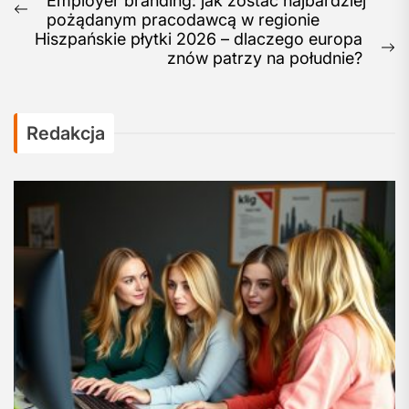
Post
Employer branding: jak zostać najbardziej
Previous
pożądanym pracodawcą w regionie
navigation
post:
Hiszpańskie płytki 2026 – dlaczego europa
N
znów patrzy na południe?
po
Redakcja