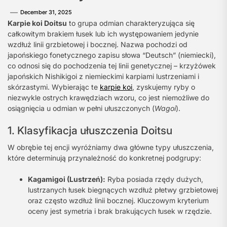
December 31, 2025
Karpie koi Doitsu
to grupa odmian charakteryzująca się
całkowitym brakiem łusek lub ich występowaniem jedynie
wzdłuż linii grzbietowej i bocznej. Nazwa pochodzi od
japońskiego fonetycznego zapisu słowa “Deutsch” (niemiecki),
co odnosi się do pochodzenia tej linii genetycznej – krzyżówek
japońskich Nishikigoi z niemieckimi karpiami lustrzeniami i
skórzastymi. Wybierając te
karpie koi
, zyskujemy ryby o
niezwykle ostrych krawędziach wzoru, co jest niemożliwe do
osiągnięcia u odmian w pełni ułuszczonych (
Wagoi
).
1. Klasyfikacja ułuszczenia Doitsu
W obrębie tej encji wyróżniamy dwa główne typy ułuszczenia,
które determinują przynależność do konkretnej podgrupy:
Kagamigoi (Lustrzeń):
Ryba posiada rzędy dużych,
lustrzanych łusek biegnących wzdłuż płetwy grzbietowej
oraz często wzdłuż linii bocznej. Kluczowym kryterium
oceny jest symetria i brak brakujących łusek w rzędzie.