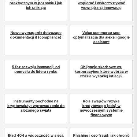
praktycznym w poznaniu i jak
wspierać i wykorzystywać
ich uniknąć
wewnętrzną innowację
Nowe wymagania dotyczące
Voice commerce seo:
dokumentacji it (compliance)
optymalizacja dla alexa i google
assistant
5 faz rozwoju innowacji: od
Obligacje skarbowe vs.
pomysłu do lidera rynku
korporacyjne: które wybrać w
czasie wysokiej inflacji?
Instrumenty pochodne na
Rola swapów ryzyka
kryptowaluty: wprowadzenie do
kredytowego (cds) w
złożonego świata
nowoczesnym systemie
finansowym
Błąd 404 a widoczność w sieci.
Phishing i ceo fraud: jak chronić