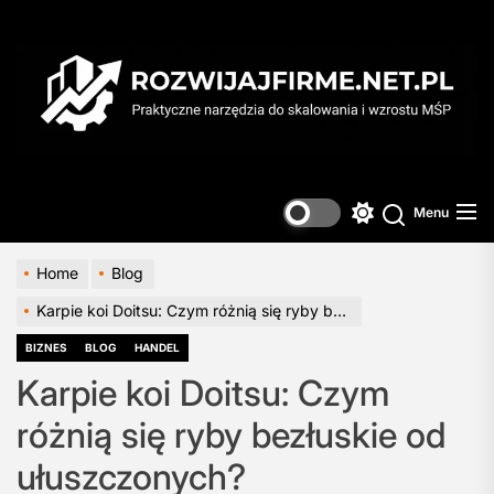
Skip
to
the
content
Menu
Switch
color
mode
Home
Blog
Karpie koi Doitsu: Czym różnią się ryby bezłuskie od ułuszczonych?
BIZNES
BLOG
HANDEL
Karpie koi Doitsu: Czym
różnią się ryby bezłuskie od
ułuszczonych?