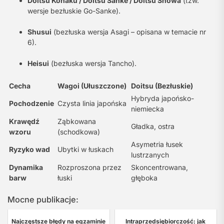
Doitsu Kohaku / Doitsu Sanke / Doitsu Showa
(tzw.
wersje bezłuskie Go-Sanke).
Shusui
(bezłuska wersja Asagi – opisana w temacie nr
6).
Heisui
(bezłuska wersja Tancho).
Cecha
Wagoi (Ułuszczone)
Doitsu (Bezłuskie)
Hybryda japońsko-
Pochodzenie
Czysta linia japońska
niemiecka
Krawędź
Ząbkowana
Gładka, ostra
wzoru
(schodkowa)
Asymetria łusek
Ryzyko wad
Ubytki w łuskach
lustrzanych
Dynamika
Rozproszona przez
Skoncentrowana,
barw
łuski
głęboka
Mocne publikacje:
Najczęstsze błędy na egzaminie
Intraprzedsiębiorczość: jak