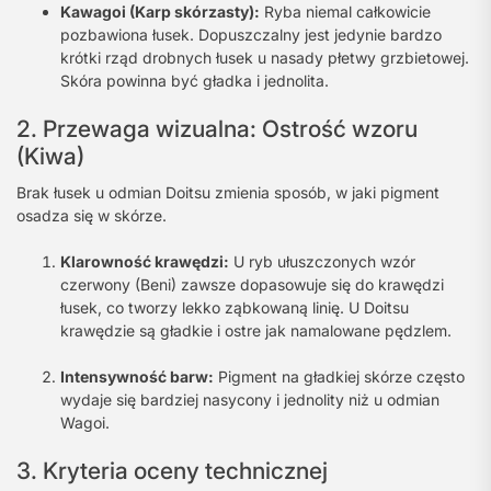
Kawagoi (Karp skórzasty):
Ryba niemal całkowicie
pozbawiona łusek. Dopuszczalny jest jedynie bardzo
krótki rząd drobnych łusek u nasady płetwy grzbietowej.
Skóra powinna być gładka i jednolita.
2. Przewaga wizualna: Ostrość wzoru
(Kiwa)
Brak łusek u odmian Doitsu zmienia sposób, w jaki pigment
osadza się w skórze.
Klarowność krawędzi:
U ryb ułuszczonych wzór
czerwony (Beni) zawsze dopasowuje się do krawędzi
łusek, co tworzy lekko ząbkowaną linię. U Doitsu
krawędzie są gładkie i ostre jak namalowane pędzlem.
Intensywność barw:
Pigment na gładkiej skórze często
wydaje się bardziej nasycony i jednolity niż u odmian
Wagoi.
3. Kryteria oceny technicznej