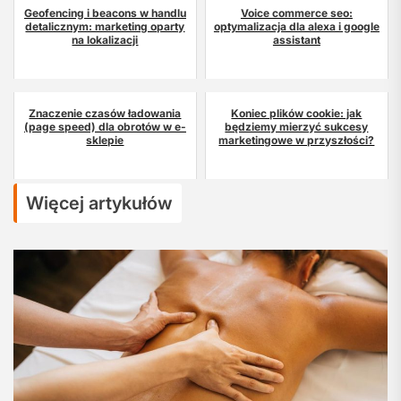
Geofencing i beacons w handlu
Voice commerce seo:
detalicznym: marketing oparty
optymalizacja dla alexa i google
na lokalizacji
assistant
Znaczenie czasów ładowania
Koniec plików cookie: jak
(page speed) dla obrotów w e-
będziemy mierzyć sukcesy
sklepie
marketingowe w przyszłości?
Więcej artykułów