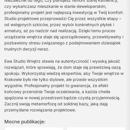
Niezależnie od tego, czy planujesz remont starej kamienicy,
czy wykańczasz mieszkanie w stanie deweloperskim,
profesjonalny projekt jest najlepszą inwestycją w Twój komfort.
Studio projektowe przeprowadzi Cię przez wszystkie etapy –
od wstępnych szkiców, przez wybór konkretnych płytek i
armatury, aż po nadzór nad realizacją. Dzięki temu proces
urządzania wnętrza staje się uporządkowany, przewidywalny i
pozbawiony stresu związanego z podejmowaniem dziesiątek
trudnych decyzji naraz.
Ewa Studio Wnętrz stawia na autentyczność i wysoką jakość
rozwiązań, które sprawiają, że dom staje się prawdziwą oazą
spokoju. Wykorzystaj wiedzę ekspertów, aby Twoje wnętrze w
Krakowie było nie tylko stylowe, ale przede wszystkim
wygodne. Profesjonalny projekt to gwarancja, że efekt
końcowy przerośnie Twoje oczekiwania, a każda chwila
spędzona w nowej przestrzeni będzie czystą przyjemnością.
Zacznij swoją metamorfozę od solidnej bazy, jaką dają
przemyślane rozwiązania projektowe.
Mocne publikacje: