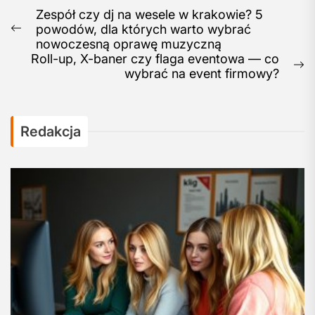
Post
Zespół czy dj na wesele w krakowie? 5
powodów, dla których warto wybrać
navigation
Previous
nowoczesną oprawę muzyczną
post:
Roll-up, X-baner czy flaga eventowa — co
N
wybrać na event firmowy?
po
Redakcja