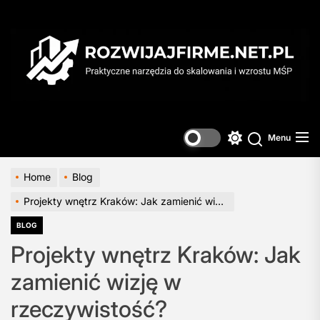
Skip
to
the
content
Menu
Switch
color
mode
Home
Blog
Projekty wnętrz Kraków: Jak zamienić wizję w rzeczywistość?
BLOG
Projekty wnętrz Kraków: Jak
zamienić wizję w
rzeczywistość?