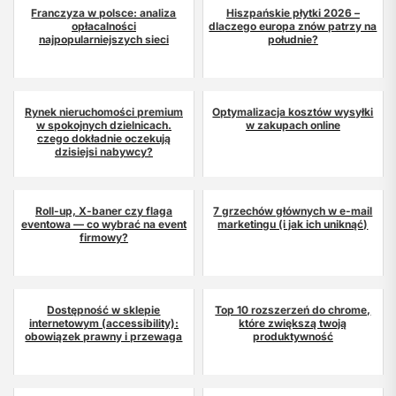
Franczyza w polsce: analiza
Hiszpańskie płytki 2026 –
opłacalności
dlaczego europa znów patrzy na
najpopularniejszych sieci
południe?
Rynek nieruchomości premium
Optymalizacja kosztów wysyłki
w spokojnych dzielnicach.
w zakupach online
czego dokładnie oczekują
dzisiejsi nabywcy?
Roll-up, X-baner czy flaga
7 grzechów głównych w e-mail
eventowa — co wybrać na event
marketingu (i jak ich uniknąć)
firmowy?
Dostępność w sklepie
Top 10 rozszerzeń do chrome,
internetowym (accessibility):
które zwiększą twoją
obowiązek prawny i przewaga
produktywność